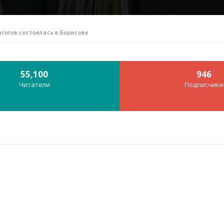
гогов состоялась в Борисове
55,100
946
Читатели
Подписчики