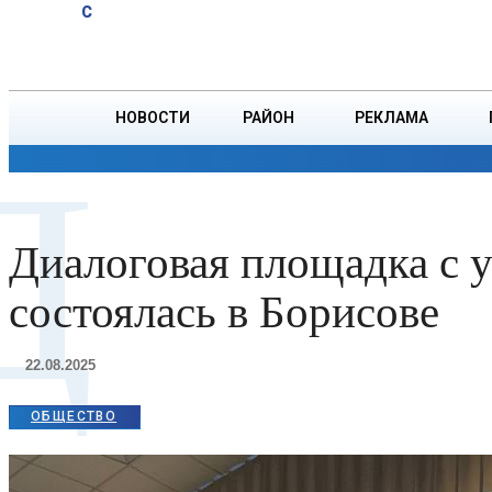
A
32
C
ОСВОД
Четверг, 6 августа
БОРИСОВ
спас
тонувшую
женщину
НОВОСТИ
РАЙОН
РЕКЛАМА
на реке
Д
Березина
ОБЩЕСТВО
ПРОИСШЕСТВИЯ
ПРЕЗИДЕНТ
Диалоговая площадка с 
состоялась в Борисове
22.08.2025
ОБЩЕСТВО