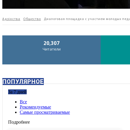
Адзiнства
Общество
Диалоговая площадка с участием молодых педа
20,307
Читатели
ПОПУЛЯРНОЕ
За 7 дней
Все
Рекомендуемые
Самые просматриваемые
Подробнее