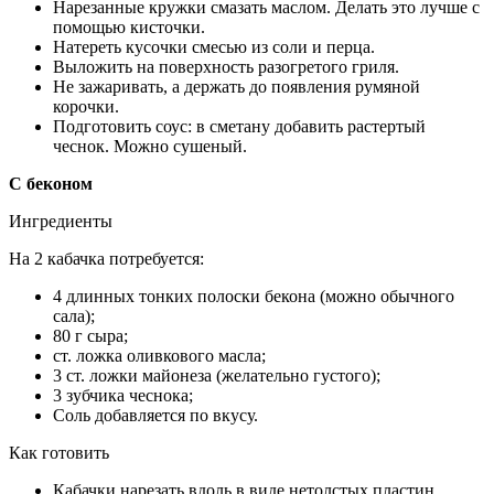
Нарезанные кружки смазать маслом. Делать это лучше с
помощью кисточки.
Натереть кусочки смесью из соли и перца.
Выложить на поверхность разогретого гриля.
Не зажаривать, а держать до появления румяной
корочки.
Подготовить соус: в сметану добавить растертый
чеснок. Можно сушеный.
С беконом
Ингредиенты
На 2 кабачка потребуется:
4 длинных тонких полоски бекона (можно обычного
сала);
80 г сыра;
ст. ложка оливкового масла;
3 ст. ложки майонеза (желательно густого);
3 зубчика чеснока;
Соль добавляется по вкусу.
Как готовить
Кабачки нарезать вдоль в виде нетолстых пластин.