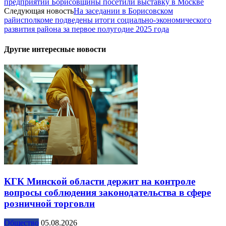
предприятий Борисовщины посетили выставку в Москве
Следующая новость
На заседании в Борисовском
райисполкоме подведены итоги социально-экономического
развития района за первое полугодие 2025 года
Другие интересные новости
КГК Минской области держит на контроле
вопросы соблюдения законодательства в сфере
розничной торговли
Общество
05.08.2026