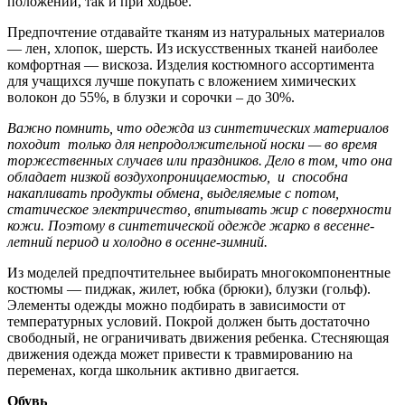
положении, так и при ходьбе.
Предпочтение отдавайте тканям из натуральных материалов
— лен, хлопок, шерсть. Из искусственных тканей наиболее
комфортная — вискоза. Изделия костюмного ассортимента
для учащихся лучше покупать с вложением химических
волокон до 55%, в блузки и сорочки – до 30%.
Важно помнить, что одежда из синтетических материалов
походит только для непродолжительной носки — во время
торжественных случаев или праздников. Дело в том, что она
обладает низкой воздухопроницаемостью, и способна
накапливать продукты обмена, выделяемые с потом,
статическое электричество, впитывать жир с поверхности
кожи. Поэтому в синтетической одежде жарко в весенне-
летний период и холодно в осенне-зимний.
Из моделей предпочтительнее выбирать многокомпонентные
костюмы — пиджак, жилет, юбка (брюки), блузки (гольф).
Элементы одежды можно подбирать в зависимости от
температурных условий. Покрой должен быть достаточно
свободный, не ограничивать движения ребенка. Стесняющая
движения одежда может привести к травмированию на
переменах, когда школьник активно двигается.
Обувь