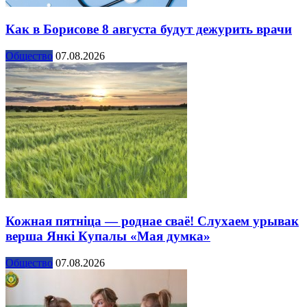
Как в Борисове 8 августа будут дежурить врачи
Общество
07.08.2026
Кожная пятніца — роднае сваё! Слухаем урывак
верша Янкі Купалы «Мая думка»
Общество
07.08.2026