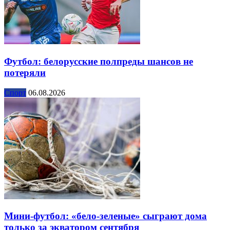
Футбол: белорусские полпреды шансов не
потеряли
Спорт
06.08.2026
Мини-футбол: «бело-зеленые» сыграют дома
только за экватором сентября