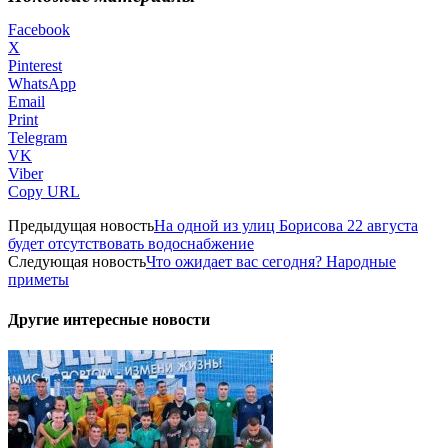
Facebook
X
Pinterest
WhatsApp
Email
Print
Telegram
VK
Viber
Copy URL
Предыдущая новость
На одной из улиц Борисова 22 августа
будет отсутствовать водоснабжение
Следующая новость
Что ожидает вас сегодня? Народные
приметы
Другие интересные новости