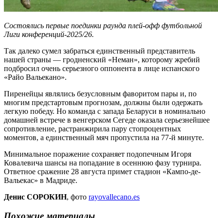
Состоялись первые поединки раунда плей-офф футбольной
Лиги конференций-2025
/26.
Так далеко сумел забраться единственный представитель
нашей страны — гродненский «Неман», которому жребий
подбросил очень серьезного оппонента в лице испанского
«Райо Вальекано».
Пиренейцы являлись безусловным фаворитом пары и, по
многим предстартовым прогнозам, должны были одержать
легкую победу. Но команда с запада Беларуси в номинально
домашней встрече в венгерском Сегеде оказала серьезнейшее
сопротивление, растранжирила пару стопроцентных
моментов, а единственный мяч пропустила на 77-й минуте.
Минимальное поражение сохраняет подопечным Игоря
Ковалевича шансы на попадание в осеннюю фазу турнира.
Ответное сражение 28 августа примет стадион «Кампо-де-
Вальекас» в Мадриде.
Денис СОРОКИН
, фото
rayovallecano.es
Похожие материалы