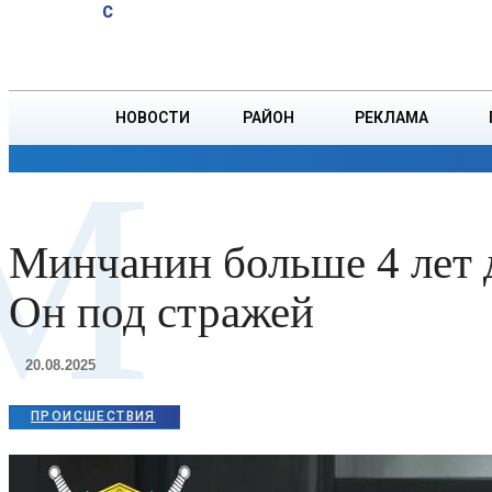
A
22.7
C
на $36,9 млн
Пятница, 7 августа
БОРИСОВ
НОВОСТИ
РАЙОН
РЕКЛАМА
М
ОБЩЕСТВО
ПРОИСШЕСТВИЯ
ПРЕЗИДЕНТ
Минчанин больше 4 лет д
Он под стражей
20.08.2025
ПРОИСШЕСТВИЯ