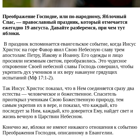
Преображение Господне, или по-народному, Яблочный
Спас, — православный праздник, который отмечается
ежегодно 19 августа. Давайте разберемся, при чем тут
яблоки.
В праздник вспоминается евангельское событие, когда Иисус
Христос на горе Фавор явил Свою Небесную славу трем
апостолам: Петру, Иакову и Иоанну. Его одежды и лицо
просияли неземным светом, преобразились. Это чудесное
откровение Своей небесной славы Господь совершил, чтобы
укрепить дух учеников и их веру накануне грядущих
испытаний (Мф 17:1-2).
Так Иисус Христос показал, что в Нем соединяется сразу два
естества — человеческое и божественное. Спаситель
приоткрыл ученикам Свою Божественную природу, тем
самым укрепив их в вере, и показал, что каждый, кто
последует за Ним, каждый, кто доверится Ему, найдет свет и
жизнь вечную в Царствии Небесном.
Конечно же, яблоки не имеют никакого отношения к событию
Преображения Господня, описанному в Евангелии.