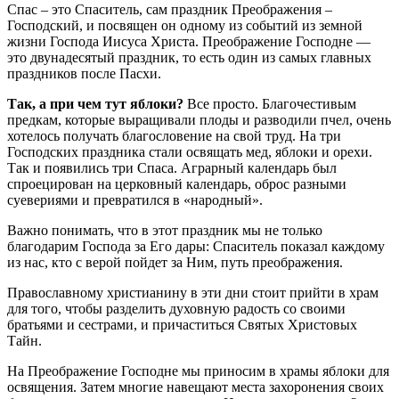
Спас – это Спаситель, сам праздник Преображения –
Господский, и посвящен он одному из событий из земной
жизни Господа Иисуса Христа. Преображение Господне —
это двунадесятый праздник, то есть один из самых главных
праздников после Пасхи.
Так, а при чем тут яблоки?
Все просто. Благочестивым
предкам, которые выращивали плоды и разводили пчел, очень
хотелось получать благословение на свой труд. На три
Господских праздника стали освящать мед, яблоки и орехи.
Так и появились три Спаса. Аграрный календарь был
спроецирован на церковный календарь, оброс разными
суевериями и превратился в «народный».
Важно понимать, что в этот праздник мы не только
благодарим Господа за Его дары: Спаситель показал каждому
из нас, кто с верой пойдет за Ним, путь преображения.
Православному христианину в эти дни стоит прийти в храм
для того, чтобы разделить духовную радость со своими
братьями и сестрами, и причаститься Святых Христовых
Тайн.
На Преображение Господне мы приносим в храмы яблоки для
освящения. Затем многие навещают места захоронения своих