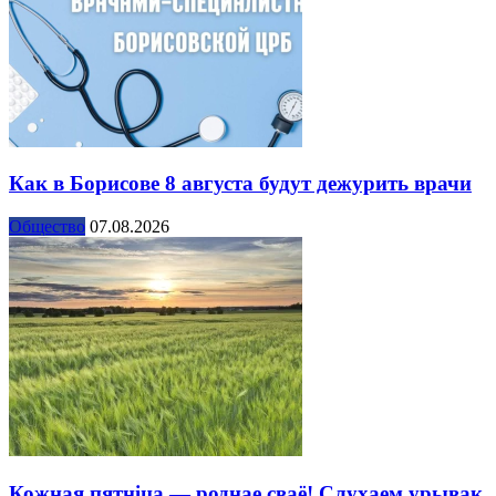
Как в Борисове 8 августа будут дежурить врачи
Общество
07.08.2026
Кожная пятніца — роднае сваё! Слухаем урывак