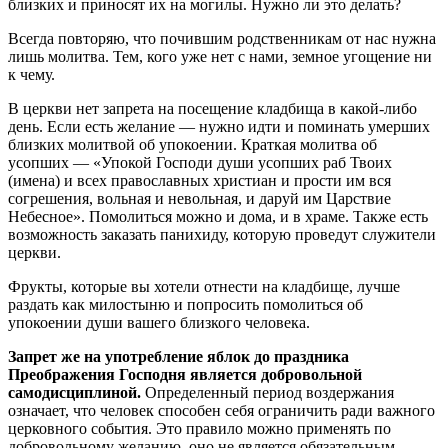
близких и приносят их на могилы. Нужно ли это делать?
Всегда повторяю, что почившим родственникам от нас нужна
лишь молитва. Тем, кого уже нет с нами, земное угощение ни
к чему.
В церкви нет запрета на посещение кладбища в какой-либо
день. Если есть желание — нужно идти и поминать умерших
близких молитвой об упокоении. Краткая молитва об
усопших — «Упокой Господи души усопших раб Твоих
(имена) и всех православных христиан и прости им вся
согрешения, вольная и невольная, и даруй им Царствие
Небесное». Помолиться можно и дома, и в храме. Также есть
возможность заказать панихиду, которую проведут служители
церкви.
Фрукты, которые вы хотели отнести на кладбище, лучше
раздать как милостыню и попросить помолиться об
упокоении души вашего близкого человека.
Запрет же на употребление яблок до праздника
Преображения Господня является добровольной
самодисциплиной.
Определенный период воздержания
означает, что человек способен себя ограничить ради важного
церковного события. Это правило можно применять по
добровольному желанию, оно не является обязательным.