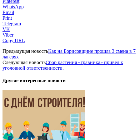
Pinterest
WhatsApp
Email
Print
Telegram
VK
Viber
Copy URL
Предыдущая новость
Как на Борисовщине прошла 3 смена в 7
лагерях
Следующая новость
Сбор растения «травника» привел к
уголовной ответственности.
Другие интересные новости