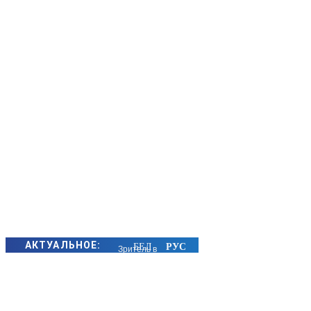
АКТУАЛЬНОЕ:
Зритель в
первом ряду: как
атмосфера в
семье влияет на