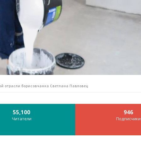
ной отрасли борисовчанка Светлана Павловец
55,100
946
Читатели
Подписчики