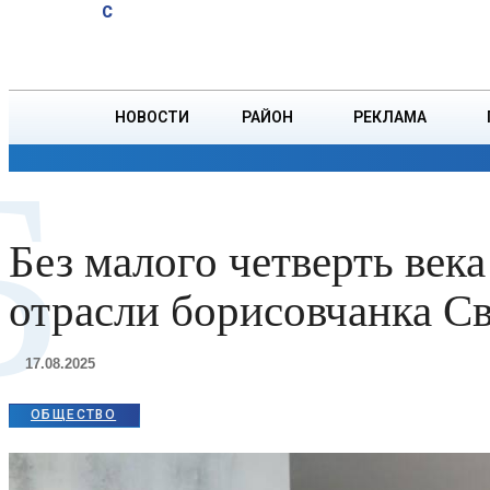
A
20.1
C
психологическое
Суббота, 8 августа
БОРИСОВ
здоровье
ребенка
НОВОСТИ
РАЙОН
РЕКЛАМА
Б
ОБЩЕСТВО
ПРОИСШЕСТВИЯ
ПРЕЗИДЕНТ
Без малого четверть век
отрасли борисовчанка С
17.08.2025
ОБЩЕСТВО