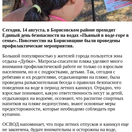
Сегодня, 14 августа,
в Борисовс
к
ом районе про
ходит
Единый день безопасности на водах
«
Пьяный в воде-горе в
семье
».
Повсеместно
на Борисовщине были
проведены
профилактические мероприятия.
Большой популярностью у жителей города пользуется зона
отдыха «Дубки». Матросы-спасатели пляжа уделяют много
внимания профилактической работе не только со взрослым
населением, но и с подростками, детьми. Так, сегодня с
ребятами и их родителями, отдыхающими на пляже, была
проведена разъяснительная беседа о правилах безопасного
поведения на воде в период летних каникул. Отрадно, что
взрослые понимают, какую ответственность несут за детей,
отдыхающих на водоеме, осознают, что распитие спиртных
напитков на пляже недопустимо, знают основные меры
предосторожности, которые необходимо соблюдать при
купании.
ОСВОД напоминает, что пора летних отпусков и каникул еще
не закончена, будьте внимательны и осторожны на воде,