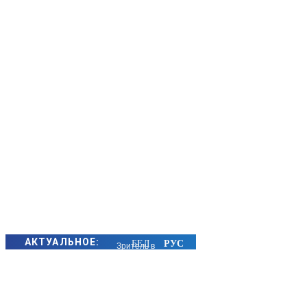
АКТУАЛЬНОЕ:
Зритель в
первом ряду: как
атмосфера в
семье влияет на