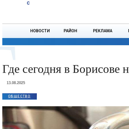
A
20.1
C
психологическое
Суббота, 8 августа
БОРИСОВ
здоровье
ребенка
НОВОСТИ
РАЙОН
РЕКЛАМА
Г
ОБЩЕСТВО
ПРОИСШЕСТВИЯ
ПРЕЗИДЕНТ
Где сегодня в Борисове н
13.08.2025
ОБЩЕСТВО