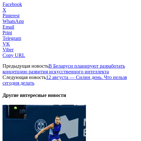
Facebook
X
Pinterest
WhatsApp
Email
Print
Telegram
VK
Viber
Copy URL
Предыдущая новость
В Беларуси планируют разработать
концепцию развития искусственного интеллекта
Следующая новость
12 августа — Силин день. Что нельзя
сегодня делать
Другие интересные новости