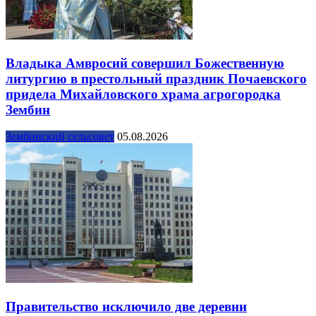
Владыка Амвросий совершил Божественную
литургию в престольный праздник Почаевского
придела Михайловского храма агрогородка
Зембин
Зембинский сельсовет
05.08.2026
Правительство исключило две деревни