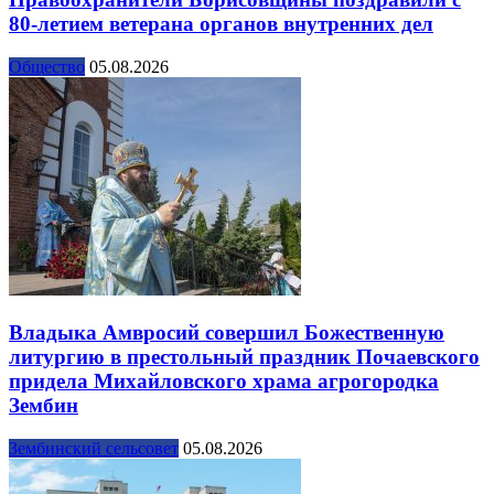
80-летием ветерана органов внутренних дел
Общество
05.08.2026
Владыка Амвросий совершил Божественную
литургию в престольный праздник Почаевского
придела Михайловского храма агрогородка
Зембин
Зембинский сельсовет
05.08.2026