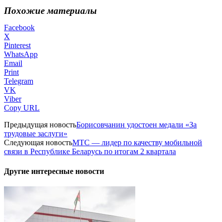
Похожие материалы
Facebook
X
Pinterest
WhatsApp
Email
Print
Telegram
VK
Viber
Copy URL
Предыдущая новость
Борисовчанин удостоен медали «За
трудовые заслуги»
Следующая новость
МТС — лидер по качеству мобильной
связи в Республике Беларусь по итогам 2 квартала
Другие интересные новости