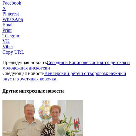
Facebook
X
Pinterest
WhatsApp
Email
Print
Telegram
VK
Viber
Copy URL
Предыдущая новость
Сегодня в Борисове состоятся детская и
молодежная дискотеки
Следующая новость
Венгерский ретеш с творогом: нежный
вкус и хрустящая корочка
Другие интересные новости