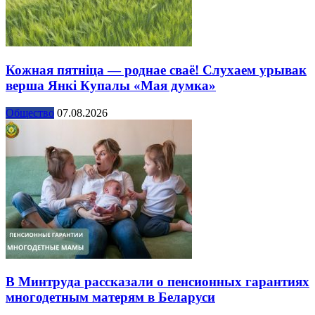
Кожная пятніца — роднае сваё! Слухаем урывак
верша Янкі Купалы «Мая думка»
Общество
07.08.2026
В Минтруда рассказали о пенсионных гарантиях
многодетным матерям в Беларуси