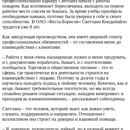
профессиональную карьеру Светлана начала с работы
поваром. Как вспоминает борисовчанка, выходить на первое
рабочее место совсем не боялась. За время учебы приобрела
необходимые навыки, поэтому была уверена в себе и своих
способностях. В ОАО «Веста-Борисов» Светлана Кондыбайло
трудится уже 8 лет.
Как заведующая производством, она имеет широкий спектр
профессиональных обязанностей – от составления меню до
взаимодействия с клиентами.
– Работа у меня очень насыщенная: нужно и меню продумать,
и с документами поработать, бывает, и с посетителями
пообщаться. Торговля и общественное питание – это те
сферы, где практически вся деятельность строится на
взаимодействии с людьми. Поэтому за долгие годы я
научилась находить подход к любому человеку. Конечно, как и
везде, бывают требовательные посетители, но мы всегда
спокойно решаем спорные ситуации, находим компромисс и
приходим ко взаимопониманию, – рассказывает собеседница.
Светлана – тот человек, который знает, как важно уметь
слушать, поддерживать и направлять. Отношения с
коллективом она строит на доверии и взаимной помощи.
– Я, наверное, руководитель добрый, но в нужный момент и