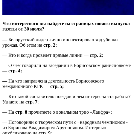
Что интересного вы найдете на страницах нового выпуска
газеты от 30 июля?
— Белорусский лидер лично инспектировал ход уборки
урожая. Об этом на
стр. 2;
— Кто и когда проведет прямые линии —
стр. 2
;
— О чем говорили на заседании в Борисовском райисполкоме
—
стр. 4;
— На что направлена деятельность Борисовского
межрайонного КГК —
стр. 5;
— Кто такой составитель поездов и чем интересна эта работа?
Узнаете на
стр. 7
;
—
На
стр. 8
прочитаете о вокальном трио «Ланфра»
;
—
Поговорили о творческом пути с «народным чемпионом»
из Борисова Владимиром Арутюняном. Интервью
опубликовано на
стр. 9
;