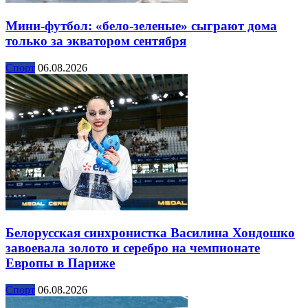
Мини-футбол: «бело-зеленые» сыграют дома
только за экватором сентября
Спорт
06.08.2026
Белорусская синхронистка Василина Хондошко
завоевала золото и серебро на чемпионате
Европы в Париже
Спорт
06.08.2026