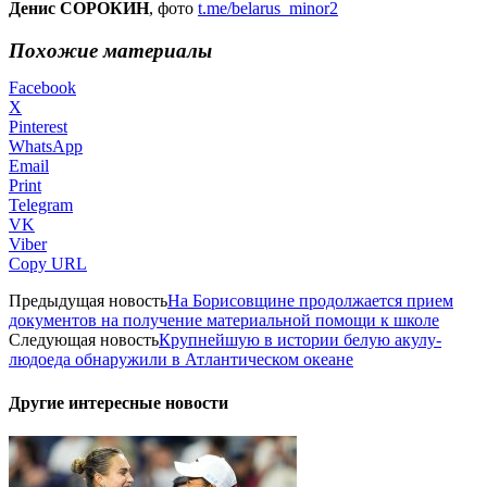
Денис СОРОКИН
, фото
t.me/belarus_minor2
Похожие материалы
Facebook
X
Pinterest
WhatsApp
Email
Print
Telegram
VK
Viber
Copy URL
Предыдущая новость
На Борисовщине продолжается прием
документов на получение материальной помощи к школе
Следующая новость
Крупнейшую в истории белую акулу-
людоеда обнаружили в Атлантическом океане
Другие интересные новости