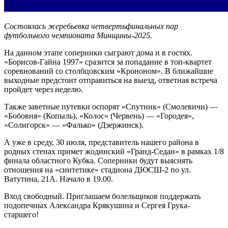
Состоялась жеребьевка четвертьфинальных пар
футбольного чемпионата Минщины-2025.
На данном этапе соперники сыграют дома и в гостях.
«Борисов-Гайна 1997» сразится за попадание в топ-квартет
соревнований со столбцовским «Крононом». В ближайшие
выходные предстоит отправиться на выезд, ответная встреча
пройдет через неделю.
Также заветные путевки оспорят «Спутник» (Смолевичи) —
«Бобовня» (Копыль), «Колос» (Червень) — «Городея»,
«Солигорск» — «Фалько» (Дзержинск).
А уже в среду, 30 июля, представитель нашего района в
родных стенах примет жодинский «Гранд-Седан» в рамках 1/8
финала областного Кубка. Соперники будут выяснять
отношения на «синтетике» стадиона ДЮСШ-2 по ул.
Ватутина, 21А. Начало в 19.00.
Вход свободный. Приглашаем болельщиков поддержать
подопечных Александра Крякушина и Сергея Грука-
старшего!