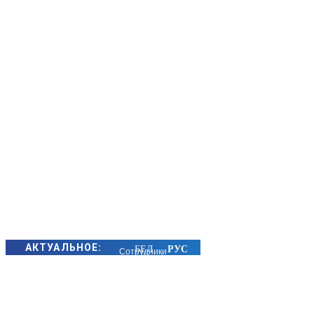
АКТУАЛЬНОЕ:
Сотрудники
БЭП Минщины
предотвратили
хищение сотен