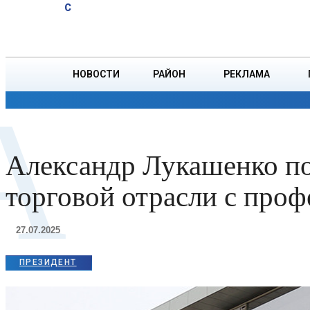
A
19.1
C
тонн зерна
Пятница, 7 августа
БОРИСОВ
НОВОСТИ
РАЙОН
РЕКЛАМА
А
ОБЩЕСТВО
ПРОИСШЕСТВИЯ
ПРЕЗИДЕНТ
Александр Лукашенко по
торговой отрасли с про
27.07.2025
ПРЕЗИДЕНТ