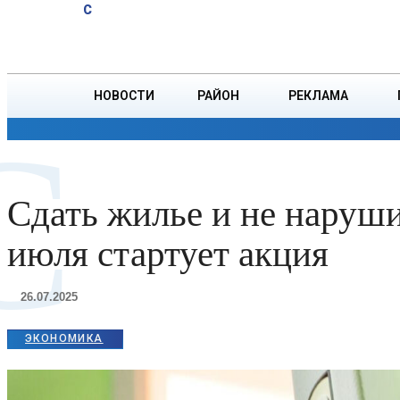
A
22.7
C
на $36,9 млн
Пятница, 7 августа
БОРИСОВ
НОВОСТИ
РАЙОН
РЕКЛАМА
С
ОБЩЕСТВО
ПРОИСШЕСТВИЯ
ПРЕЗИДЕНТ
Сдать жилье и не наруши
июля стартует акция
26.07.2025
ЭКОНОМИКА