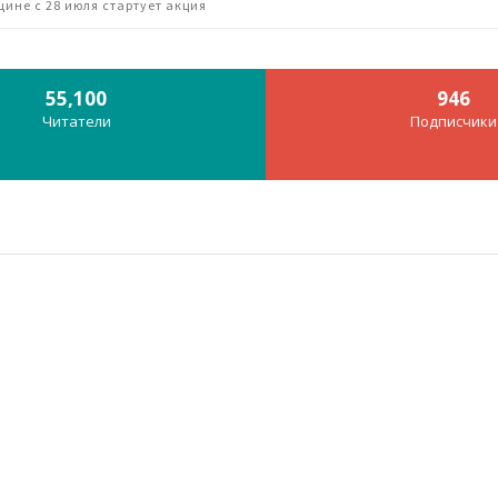
щине с 28 июля стартует акция
55,100
946
Читатели
Подписчики