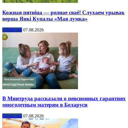
Кожная пятніца — роднае сваё! Слухаем урывак
верша Янкі Купалы «Мая думка»
Общество
07.08.2026
В Минтруда рассказали о пенсионных гарантиях
многодетным матерям в Беларуси
Общество
07.08.2026