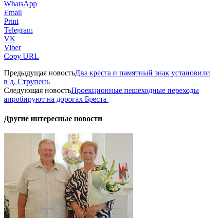
WhatsApp
Email
Print
Telegram
VK
Viber
Copy URL
Предыдущая новость
Два креста и памятный знак установили
в д. Струпень
Следующая новость
Проекционные пешеходные переходы
апробируют на дорогах Бреста
Другие интересные новости