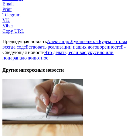
Email
Print
Telegram
VK
Viber
Copy URL
Предыдущая новость
Александр Лукашенко: «Будем готовы
всегда содействовать реализации наших договоренностей»
Следующая новость
Что делать, если вас укусило или
поцарапало животное
Другие интересные новости