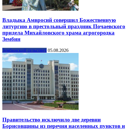
Владыка Амвросий совершил Божественную
литургию в престольный праздник Почаевского
придела Михайловского храма агрогородка
Зембин
Зембинский сельсовет
05.08.2026
Правительство исключило две деревни
Борисовщины из перечня населенных пунктов и