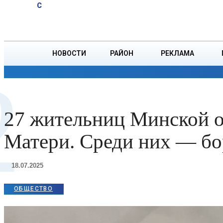
A
32
C
причинах
Четверг, 6 августа
БОРИСОВ
кишечных
инфекций
напомнила
НОВОСТИ
РАЙОН
РЕКЛАМА
инструктор
2
— валеолог
ОБЩЕСТВО
ПРОИСШЕСТВИЯ
ПРЕЗИДЕНТ
поликлиники
№5
Борисовской
27 жительниц Минской 
ЦРБ
Матери. Среди них — бо
18.07.2025
ОБЩЕСТВО