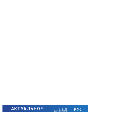
АКТУАЛЬНОЕ:
Грязные
руки, вода и
продукты:
об основных