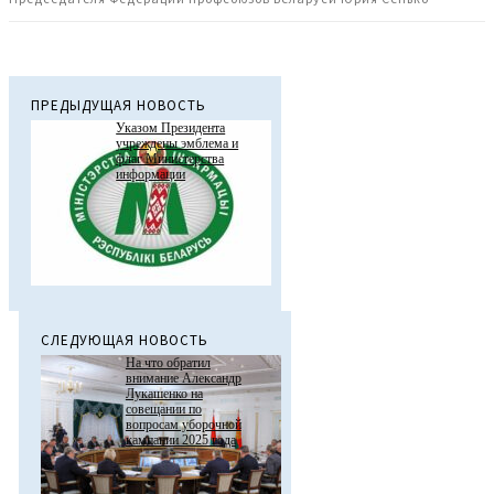
ПРЕДЫДУЩАЯ НОВОСТЬ
Указом Президента
учреждены эмблема и
флаг Министерства
информации
СЛЕДУЮЩАЯ НОВОСТЬ
На что обратил
внимание Александр
Лукашенко на
совещании по
вопросам уборочной
кампании 2025 года