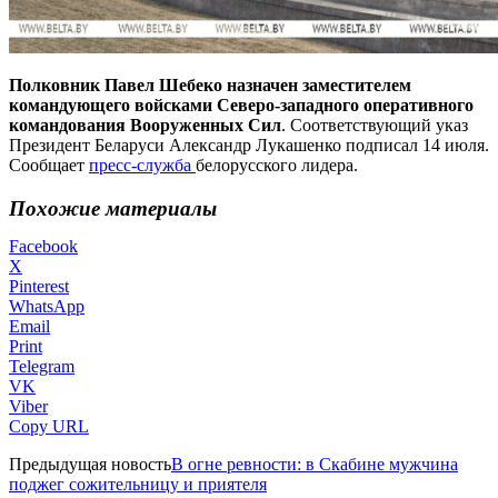
Полковник Павел Шебеко назначен заместителем
командующего войсками Северо-западного оперативного
командования Вооруженных Сил
. Соответствующий указ
Президент Беларуси Александр Лукашенко подписал 14 июля.
Сообщает
пресс-служба
белорусского лидера.
Похожие материалы
Facebook
X
Pinterest
WhatsApp
Email
Print
Telegram
VK
Viber
Copy URL
Предыдущая новость
В огне ревности: в Скабине мужчина
поджег сожительницу и приятеля