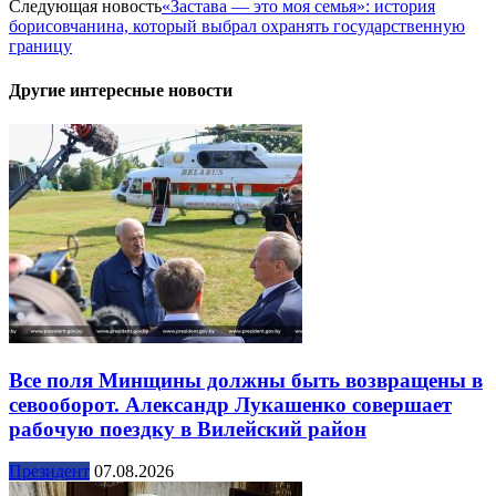
Следующая новость
«Застава — это моя семья»: история
борисовчанина, который выбрал охранять государственную
границу
Другие интересные новости
Все поля Минщины должны быть возвращены в
севооборот. Александр Лукашенко совершает
рабочую поездку в Вилейский район
Президент
07.08.2026