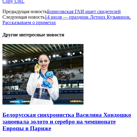
Copy URL
Предыдущая новость
Борисовская ГАИ ищет свидетелей
Следующая новость
14 июля — праздник Летних Кузьминок.
Рассказываем о приметах
Другие интересные новости
Белорусская синхронистка Василина Хондошко
завоевала золото и серебро на чемпионате
Европы в Париже