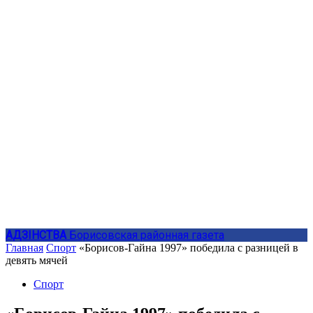
АДЗIНСТВА
Борисовская районная газета
Главная
Спорт
«Борисов-Гайна 1997» победила с разницей в
девять мячей
Спорт