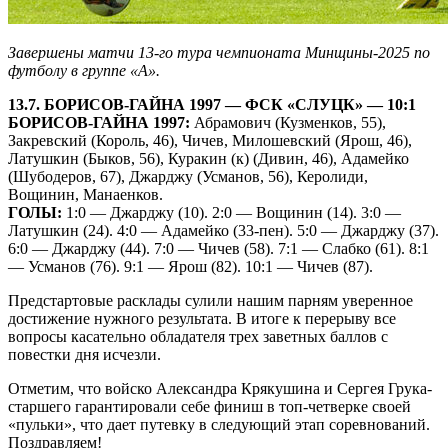
Завершены матчи 13-го тура чемпионата Минщины-2025 по
футболу в группе «А».
13.7. БОРИСОВ-ГАЙНА 1997 — ФСК «СЛУЦК» — 10:1
БОРИСОВ-ГАЙНА 1997:
Абрамович (Кузменков, 55),
Закревский (Король, 46), Чичев, Милошевский (Ярош, 46),
Латушкин (Быков, 56), Куракин (к) (Дивин, 46), Адамейко
(Шубодеров, 67), Джарджу (Усманов, 56), Керолиди,
Вощинин, Манаенков.
ГОЛЫ:
1:0 — Джарджу (10). 2:0 — Вощинин (14). 3:0 —
Латушкин (24). 4:0 — Адамейко (33-пен). 5:0 — Джарджу (37).
6:0 — Джарджу (44). 7:0 — Чичев (58). 7:1 — Слабко (61). 8:1
— Усманов (76). 9:1 — Ярош (82). 10:1 — Чичев (87).
Предстартовые расклады сулили нашим парням уверенное
достижение нужного результата. В итоге к перерыву все
вопросы касательно обладателя трех заветных баллов с
повестки дня исчезли.
Отметим, что войско Александра Крякушина и Сергея Грука-
старшего гарантировали себе финиш в топ-четверке своей
«пульки», что дает путевку в следующий этап соревнований.
Поздравляем!