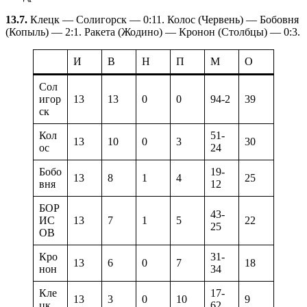
13.7.
Клецк — Солигорск — 0:11. Колос (Червень) — Бобовня
(Копыль) — 2:1. Ракета (Жодино) — Кронон (Столбцы) — 0:3.
И
В
Н
П
М
О
Сол
игор
13
13
0
0
94-2
39
ск
Кол
51-
13
10
0
3
30
ос
24
Бобо
19-
13
8
1
4
25
вня
12
БОР
43-
ИС
13
7
1
5
22
25
ОВ
Кро
31-
13
6
0
7
18
нон
34
Кле
17-
13
3
0
10
9
цк
62