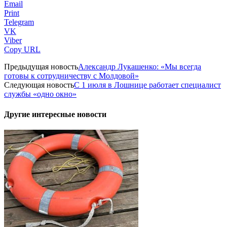
Email
Print
Telegram
VK
Viber
Copy URL
Предыдущая новость
Александр Лукашенко: «Мы всегда
готовы к сотрудничеству с Молдовой»
Следующая новость
С 1 июля в Лошнице работает специалист
службы «одно окно»
Другие интересные новости