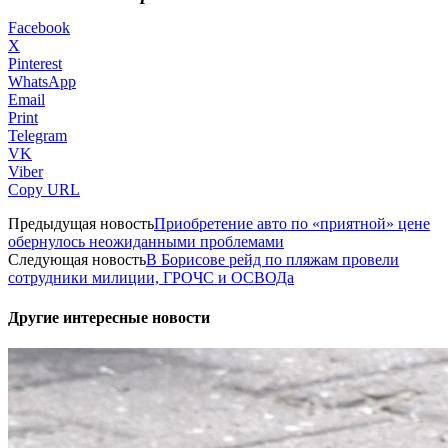
Facebook
X
Pinterest
WhatsApp
Email
Print
Telegram
VK
Viber
Copy URL
Предыдущая новость
Приобретение авто по «приятной» цене
обернулось неожиданными проблемами
Следующая новость
В Борисове рейд по пляжам провели
сотрудники милиции, ГРОЧС и ОСВОДа
Другие интересные новости