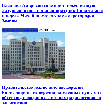
Владыка Амвросий совершил Божественную
литургию в престольный праздник Почаевского
придела Михайловского храма агрогородка
Зембин
Зембинский сельсовет
05.08.2026
Правительство исключило две деревни
Борисовщины из перечня населенных пунктов и
объектов, находящихся в зонах радиоактивного
загрязнения