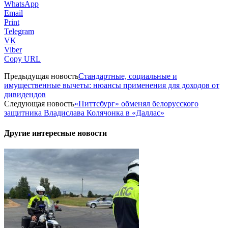
WhatsApp
Email
Print
Telegram
VK
Viber
Copy URL
Предыдущая новость
Стандартные, социальные и
имущественные вычеты: нюансы применения для доходов от
дивидендов
Следующая новость
«Питтсбург» обменял белорусского
защитника Владислава Колячонка в «Даллас»
Другие интересные новости