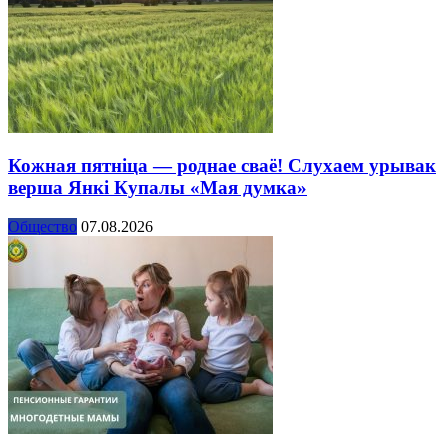
Кожная пятніца — роднае сваё! Слухаем урывак
верша Янкі Купалы «Мая думка»
Общество
07.08.2026