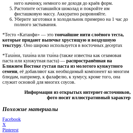
него начинку, немного не доходя до краёв форм.
Растопите оставшийся шоколад и покройте им
фисташковую массу. Аккуратно разровняйте.
Уберите заготовки в холодильник примерно на 1 час до
полного застывания.
*Тесто «Катаифи» — это
тончайшие нити слоёного теста,
которые придают выпечке хрустящую и воздушную
текстуру
. Оно широко используется в восточных десертах
*Тахи́ни, тахи́на или тхи́на (также известна как сезамовая
паста или кунжутная паста) —
распространённая на
Ближнем Востоке густая паста из молотого кунжутного
семени
, её добавляют как необходимый компонент ко многим
блюдам, например, к фалафелю, к хумусу, кроме того, она
служит основой для многих соусов.
Информация из открытых интернет-источников,
фото носит иллюстративный характер
Похожие материалы
Facebook
X
Pinterest