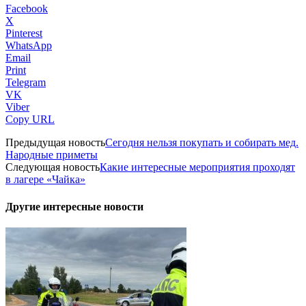
Facebook
X
Pinterest
WhatsApp
Email
Print
Telegram
VK
Viber
Copy URL
Предыдущая новость
Сегодня нельзя покупать и собирать мед.
Народные приметы
Следующая новость
Какие интересные мероприятия проходят
в лагере «Чайка»
Другие интересные новости