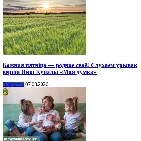
Кожная пятніца — роднае сваё! Слухаем урывак
верша Янкі Купалы «Мая думка»
Общество
07.08.2026