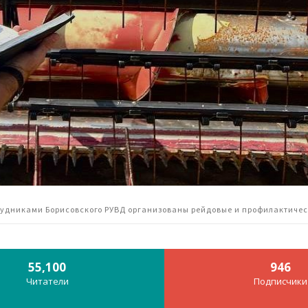
рудниками Борисовского РУВД организованы рейдовые и профилактиче
55,100
946
Читатели
Подписчики