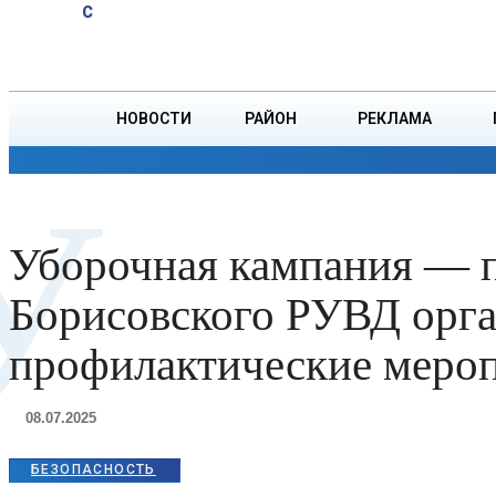
A
32
C
министром,
Четверг, 6 августа
БОРИСОВ
министром
иностранных
дел, по делам
НОВОСТИ
РАЙОН
РЕКЛАМА
национальных
общин за
ОБЩЕСТВО
ПРОИСШЕСТВИЯ
ПРЕЗИДЕНТ
У
рубежом и
африканских дел
Алжира Ахмедом
Уборочная кампания — п
Аттафом
Борисовского РУВД орга
профилактические меро
08.07.2025
БЕЗОПАСНОСТЬ