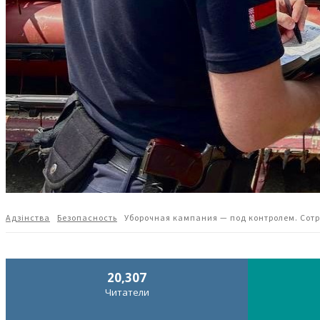
Адзiнства
Безопасность
Уборочная кампания — под контролем. Сот
20,307
Читатели