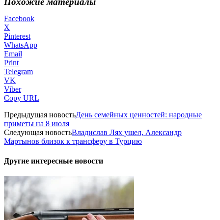
Похожие материалы
Facebook
X
Pinterest
WhatsApp
Email
Print
Telegram
VK
Viber
Copy URL
Предыдущая новость
День семейных ценностей: народные
приметы на 8 июля
Следующая новость
Владислав Лях ушел, Александр
Мартынов близок к трансферу в Турцию
Другие интересные новости