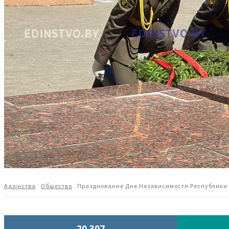
Адзiнства
Общество
Празднование Дня Независимости Республики Б
20,307