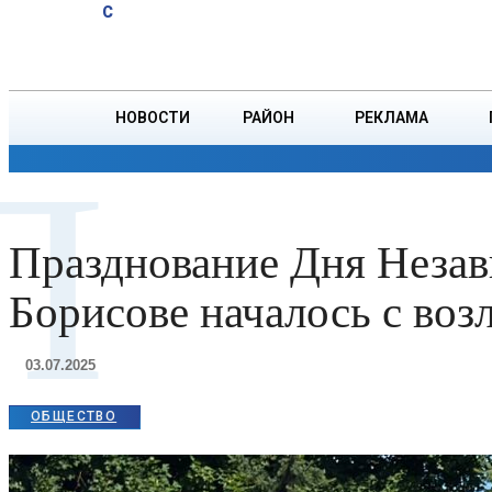
A
17.9
C
Уже 23
Суббота, 8 августа
БОРИСОВ
года
Дмитрий
Ружицкий
НОВОСТИ
РАЙОН
РЕКЛАМА
работает
П
на
ОБЩЕСТВО
ПРОИСШЕСТВИЯ
ПРЕЗИДЕНТ
дистанции
пути,
продолжая
Празднование Дня Незав
семейную
традицию
Борисове началось с воз
03.07.2025
ОБЩЕСТВО