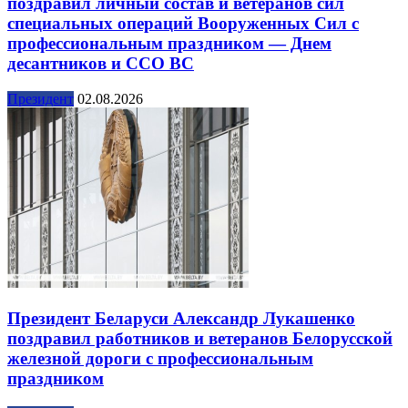
поздравил личный состав и ветеранов сил
специальных операций Вооруженных Сил с
профессиональным праздником — Днем
десантников и ССО ВС
Президент
02.08.2026
Президент Беларуси Александр Лукашенко
поздравил работников и ветеранов Белорусской
железной дороги с профессиональным
праздником