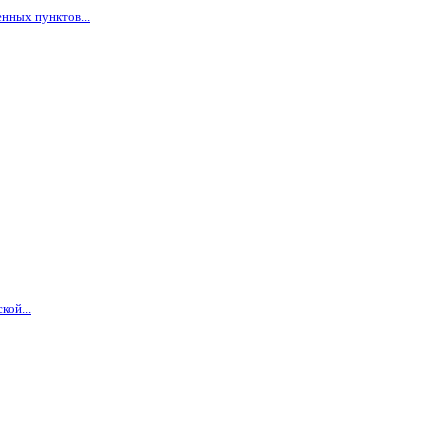
нных пунктов...
кой...