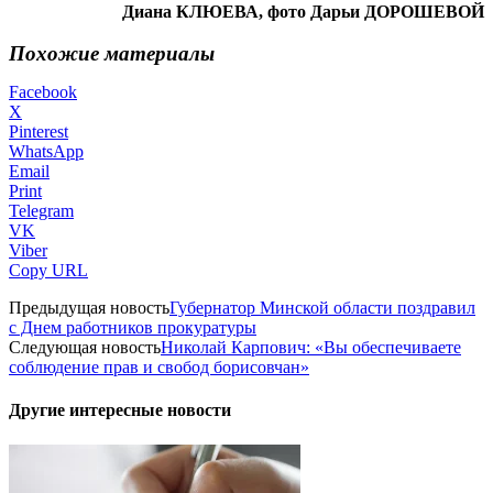
Диана КЛЮЕВА, фото Дарьи ДОРОШЕВОЙ
Похожие материалы
Facebook
X
Pinterest
WhatsApp
Email
Print
Telegram
VK
Viber
Copy URL
Предыдущая новость
Губернатор Минской области поздравил
с Днем работников прокуратуры
Следующая новость
Николай Карпович: «Вы обеспечиваете
соблюдение прав и свобод борисовчан»
Другие интересные новости