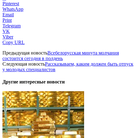
Pinterest
WhatsApp
Email
Print
Telegram
VK
Viber
Copy URL
Предыдущая новость
Всебелорусская минута молчания
состоится сегодня в полдень
Следующая новость
Рассказываем, каким должен быть отпуск
у молодых специалистов
Другие интересные новости