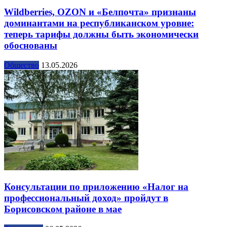
Wildberries, OZON и «Белпочта» признаны
доминантами на республиканском уровне:
теперь тарифы должны быть экономически
обоснованы
Общество
13.05.2026
Консультации по приложению «Налог на
профессиональный доход» пройдут в
Борисовском районе в мае