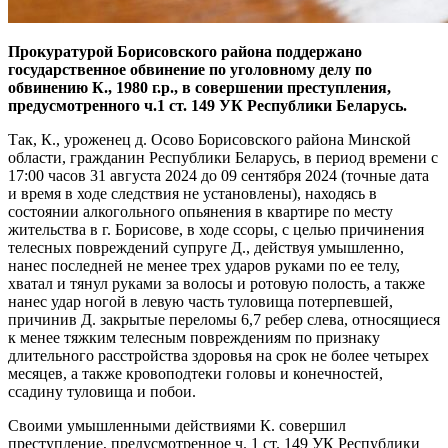
Прокуратурой Борисовского района поддержано
государственное обвинение по уголовному делу по
обвинению К., 1980 г.р., в совершении преступления,
предусмотренного ч.1 ст. 149 УК Республики Беларусь.
Так, К., уроженец д. Осово Борисовского района Минской
области, гражданин Республики Беларусь, в период времени с
17:00 часов 31 августа 2024 до 09 сентября 2024 (точные дата
и время в ходе следствия не установлены), находясь в
состоянии алкогольного опьянения в квартире по месту
жительства в г. Борисове, в ходе ссоры, с целью причинения
телесных повреждений супруге Д., действуя умышленно,
нанес последней не менее трех ударов руками по ее телу,
хватал и тянул руками за волосы и ротовую полость, а также
нанес удар ногой в левую часть туловища потерпевшей,
причинив Д. закрытые переломы 6,7 ребер слева, относящиеся
к менее тяжким телесным повреждениям по признаку
длительного расстройства здоровья на срок не более четырех
месяцев, а также кровоподтеки головы и конечностей,
ссадину туловища и побои.
Своими умышленными действиями К. совершил
преступление, предусмотренное ч. 1 ст. 149 УК Республики