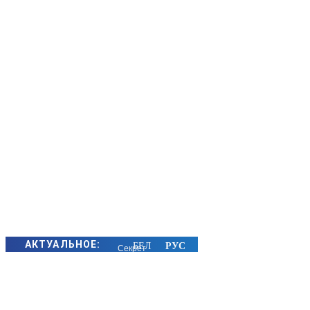
АКТУАЛЬНОЕ:
Секрет
семейного
счастья
золотых