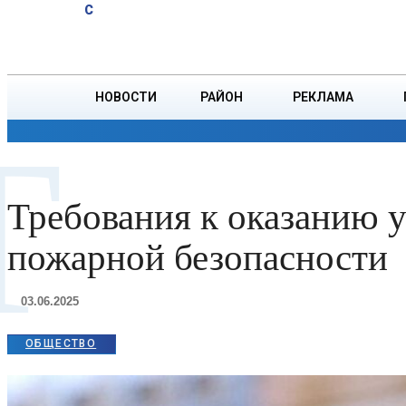
A
19.9
C
юбиляров
Пятница, 7 августа
БОРИСОВ
Ветровых
НОВОСТИ
РАЙОН
РЕКЛАМА
Т
ОБЩЕСТВО
ПРОИСШЕСТВИЯ
ПРЕЗИДЕНТ
Требования к оказанию у
пожарной безопасности
03.06.2025
ОБЩЕСТВО