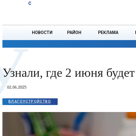
A
22.7
C
на $36,9 млн
Пятница, 7 августа
БОРИСОВ
НОВОСТИ
РАЙОН
РЕКЛАМА
У
ОБЩЕСТВО
ПРОИСШЕСТВИЯ
ПРЕЗИДЕНТ
Узнали, где 2 июня будет
02.06.2025
БЛАГОУСТРОЙСТВО