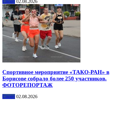
Спорт
02.08.2026
Спортивное мероприятие «ТАКО-РАН» в
Борисове собрало более 250 участников.
ФОТОРЕПОРТАЖ
Спорт
02.08.2026