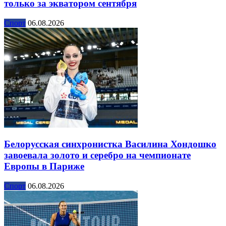
только за экватором сентября
Спорт
06.08.2026
Белорусская синхронистка Василина Хондошко
завоевала золото и серебро на чемпионате
Европы в Париже
Спорт
06.08.2026