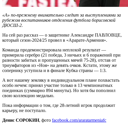
«А» по-прежнему внимательно следит за выступлениями за
рубежом воспитанников отделения футбола борисовской
ДЮСШ-2.
На сей раз рассказ — о защитнике Александре ПАВЛОВЦЕ,
который сезон-2024/25 провел в «Арарате-Армения».
Команда продемонстрировала неплохой результат —
примерила серебро (21 победа, 3 ничьих и 6 поражений при
разности забитых и пропущенных мячей 75-28), отстав от
триумфаторов из «Ноя» на девять очков. Кстати, этому же
сопернику уступила и в финале Кубка страны — 1:3.
А вот нашему земляку в индивидуальном плане похвастать
особо нечем: принял участие только в 13 чемпионатных
поединках (суммарно 894 минуты). Но хотя бы пополнил
свою коллекцию медалью.
Пока информации о том, где 28-летний игрок продолжит
карьеру, не поступало.
Денис СОРОКИН
, фото
facebook.com/araratarmeniafc