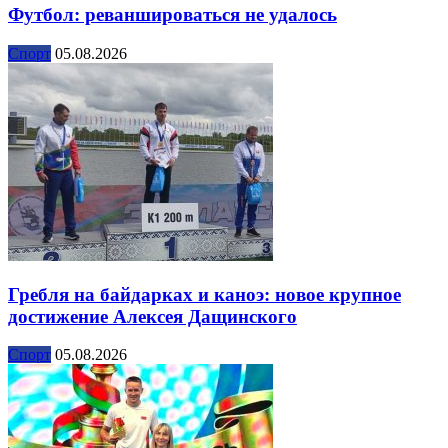
Футбол: реваншироваться не удалось
Спорт
05.08.2026
Гребля на байдарках и каноэ: новое крупное
достижение Алексея Дащинского
Спорт
05.08.2026