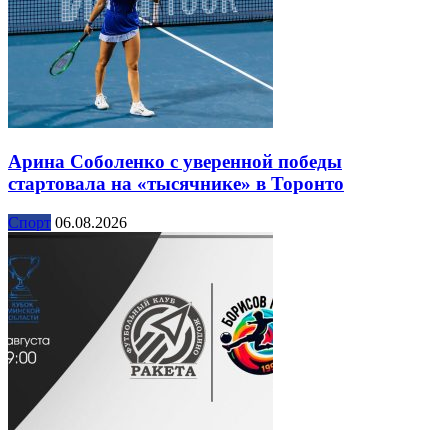
Арина Соболенко с уверенной победы
стартовала на «тысячнике» в Торонто
Спорт
06.08.2026