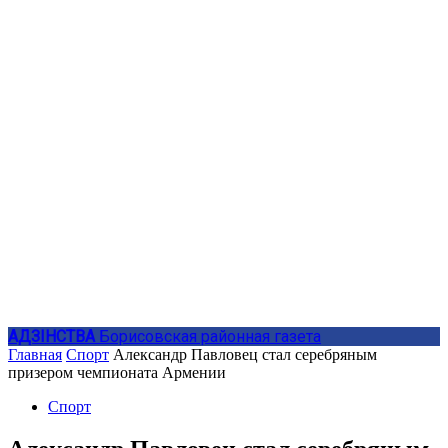
АДЗIНСТВА
Борисовская районная газета
Главная
Спорт
Александр Павловец стал серебряным
призером чемпионата Армении
Спорт