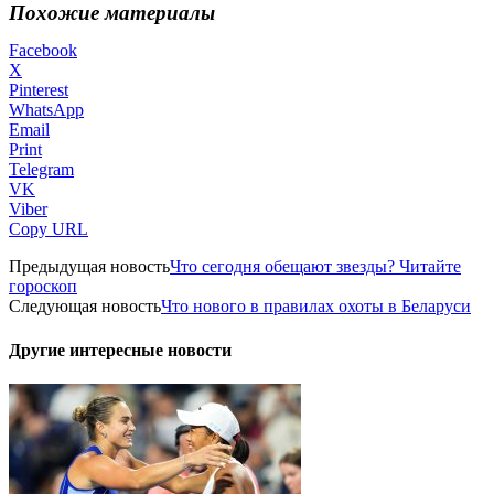
Похожие материалы
Facebook
X
Pinterest
WhatsApp
Email
Print
Telegram
VK
Viber
Copy URL
Предыдущая новость
Что сегодня обещают звезды? Читайте
гороскоп
Следующая новость
Что нового в правилах охоты в Беларуси
Другие интересные новости