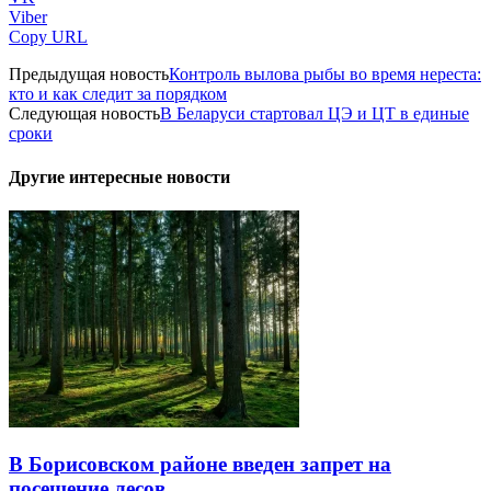
Viber
Copy URL
Предыдущая новость
Контроль вылова рыбы во время нереста:
кто и как следит за порядком
Следующая новость
В Беларуси стартовал ЦЭ и ЦТ в единые
сроки
Другие интересные новости
В Борисовском районе введен запрет на
посещение лесов