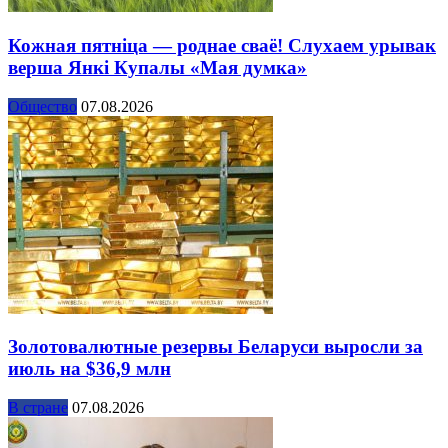
Кожная пятніца — роднае сваё! Слухаем урывак
верша Янкі Купалы «Мая думка»
Общество
07.08.2026
Золотовалютные резервы Беларуси выросли за
июль на $36,9 млн
В стране
07.08.2026