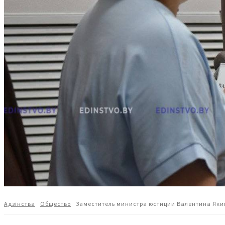
Адзiнства
Общество
Заместитель министра юстиции Валентина Яки