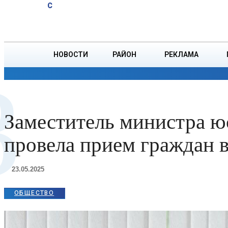
A
20.1
C
РУВД проверила
Суббота, 8 августа
БОРИСОВ
соблюдение ПДД
в регионе
НОВОСТИ
РАЙОН
РЕКЛАМА
З
ОБЩЕСТВО
ПРОИСШЕСТВИЯ
ПРЕЗИДЕНТ
Заместитель министра 
провела прием граждан 
23.05.2025
ОБЩЕСТВО