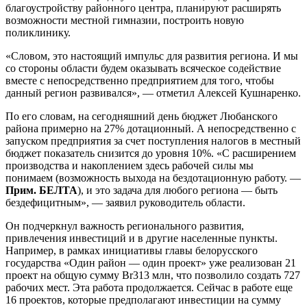
благоустройству районного центра, планируют расширять
возможности местной гимназии, построить новую
поликлинику.
«Словом, это настоящий импульс для развития региона. И мы
со стороны области будем оказывать всяческое содействие
вместе с непосредственно предприятием для того, чтобы
данный регион развивался», — отметил Алексей Кушнаренко.
По его словам, на сегодняшний день бюджет Любанского
района примерно на 27% дотационный. А непосредственно с
запуском предприятия за счет поступления налогов в местный
бюджет показатель снизится до уровня 10%. «С расширением
производства и накоплением здесь рабочей силы мы
понимаем (возможность выхода на бездотационную работу. —
Прим. БЕЛТА
), и это задача для любого региона — быть
бездефицитным», — заявил руководитель области.
Он подчеркнул важность регионального развития,
привлечения инвестиций и в другие населенные пункты.
Например, в рамках инициативы главы белорусского
государства «Один район — один проект» уже реализован 21
проект на общую сумму Br313 млн, что позволило создать 727
рабочих мест. Эта работа продолжается. Сейчас в работе еще
16 проектов, которые предполагают инвестиции на сумму