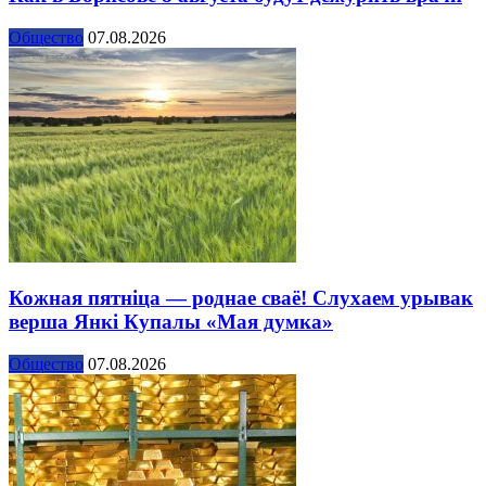
Общество
07.08.2026
Кожная пятніца — роднае сваё! Слухаем урывак
верша Янкі Купалы «Мая думка»
Общество
07.08.2026