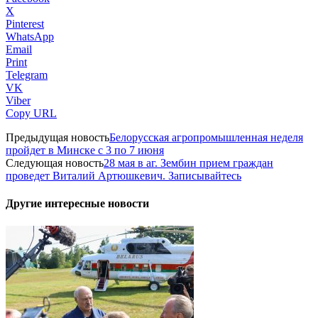
X
Pinterest
WhatsApp
Email
Print
Telegram
VK
Viber
Copy URL
Предыдущая новость
Белорусская агропромышленная неделя
пройдет в Минске с 3 по 7 июня
Следующая новость
28 мая в аг. Зембин прием граждан
проведет Виталий Артюшкевич. Записывайтесь
Другие интересные новости