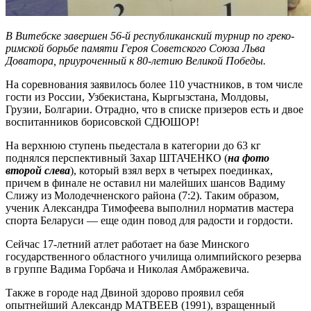
В Витебске завершен 56-й республиканский турнир по греко-
римской борьбе памяти Героя Советского Союза Льва
Доватора, приуроченный к 80-летию Великой Победы.
На соревнования заявилось более 110 участников, в том числе
гости из России, Узбекистана, Кыргызстана, Молдовы,
Грузии, Болгарии. Отрадно, что в списке призеров есть и двое
воспитанников борисовской СДЮШОР!
На верхнюю ступень пьедестала в категории до 63 кг
поднялся перспективный Захар ШТАЧЕНКО (
на фото
второй слева
), который взял верх в четырех поединках,
причем в финале не оставил ни малейших шансов Вадиму
Слижу из Молодечненского района (7:2). Таким образом,
ученик Александра Тимофеева выполнил норматив мастера
спорта Беларуси — еще один повод для радости и гордости.
Сейчас 17-летний атлет работает на базе Минского
государственного областного училища олимпийского резерва
в группе Вадима Горбача и Николая Амбражевича.
Также в городе над Двиной здорово проявил себя
опытнейший Александр МАТВЕЕВ (1991), взращенный