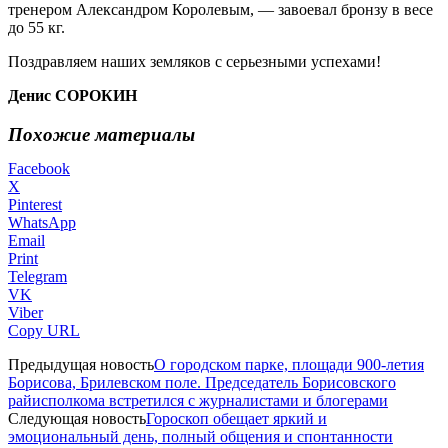
тренером Александром Королевым, — завоевал бронзу в весе
до 55 кг.
Поздравляем наших земляков с серьезными успехами!
Денис СОРОКИН
Похожие материалы
Facebook
X
Pinterest
WhatsApp
Email
Print
Telegram
VK
Viber
Copy URL
Предыдущая новость
О городском парке, площади 900-летия
Борисова, Брилевском поле. Председатель Борисовского
райисполкома встретился с журналистами и блогерами
Следующая новость
Гороскоп обещает яркий и
эмоциональный день, полный общения и спонтанности