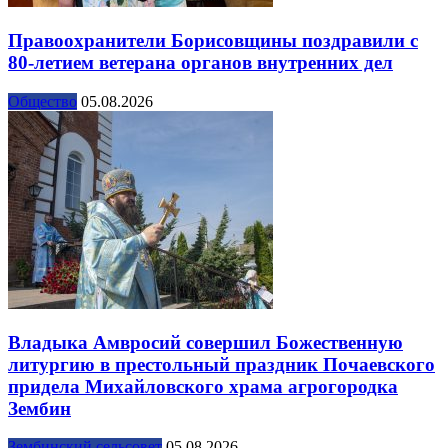
Правоохранители Борисовщины поздравили с
80-летием ветерана органов внутренних дел
Общество
05.08.2026
Владыка Амвросий совершил Божественную
литургию в престольный праздник Почаевского
придела Михайловского храма агрогородка
Зембин
Зембинский сельсовет
05.08.2026