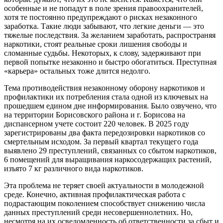
особенные и не попадут в поле зрения правоохранителей,
хотя те постоянно предупреждают о рисках незаконного
заработка. Такие люди забывают, что легкие деньги — это
тяжелые последствия. За желанием заработать, распространяя
наркотики, стоят реальные сроки лишения свободы и
сломанные судьбы. Некоторых, к слову, задерживают при
первой попытке незаконно и быстро обогатиться. Преступная
«карьера» остальных тоже длится недолго.
Тема противодействия незаконному оборону наркотиков и
профилактики их потребления стала одной из ключевых на
прошедшем едином дне информирования. Было озвучено, что
на территории Борисовского района и г. Борисова на
диспансерном учете состоит 220 человек. В 2025 году
зарегистрированы два факта передозировки наркотиков со
смертельным исходом. За первый квартал текущего года
выявлено 29 преступлений, связанных со сбытом наркотиков,
6 помещений для выращивания наркосодержащих растений,
изъято 7 кг различного вида наркотиков.
Эта проблема не теряет своей актуальности в молодежной
среде. Конечно, активная профилактическая работа с
подрастающим поколением способствует снижению числа
данных преступлений среди несовершеннолетних. Но,
несмотря на их осведомленность об ответственности за сбыт и