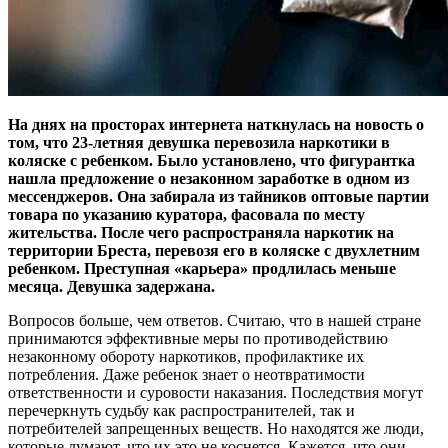
На днях на просторах интернета наткнулась на новость о
том, что 23-летняя девушка перевозила наркотики в
коляске с ребенком. Было установлено, что фигурантка
нашла предложение о незаконном заработке в одном из
мессенджеров. Она забирала из тайников оптовые партии
товара по указанию куратора, фасовала по месту
жительства. После чего распространяла наркотик на
территории Бреста, перевозя его в коляске с двухлетним
ребенком. Преступная «карьера» продлилась меньше
месяца. Девушка задержана.
Вопросов больше, чем ответов. Считаю, что в нашей стране
принимаются эффективные меры по противодействию
незаконному обороту наркотиков, профилактике их
потребления. Даже ребенок знает о неотвратимости
ответственности и суровости наказания. Последствия могут
перечеркнуть судьбу как распространителей, так и
потребителей запрещенных веществ. Но находятся же люди,
которые думают, что их это не коснется. Кажется, что они