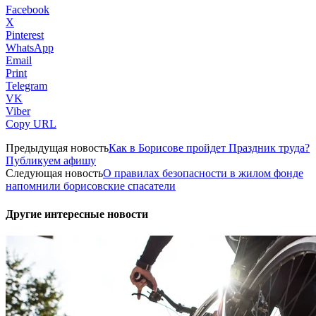
Facebook
X
Pinterest
WhatsApp
Email
Print
Telegram
VK
Viber
Copy URL
Предыдущая новость
Как в Борисове пройдет Праздник труда?
Публикуем афишу
Следующая новость
О правилах безопасности в жилом фонде
напомнили борисовские спасатели
Другие интересные новости