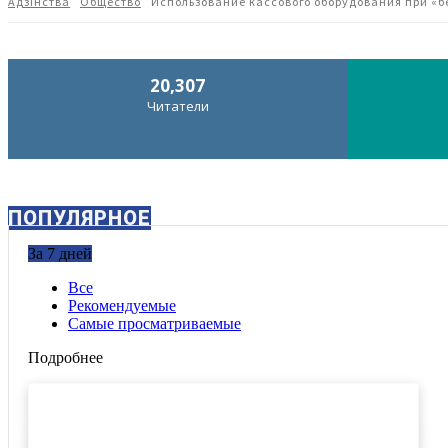
Адзiнства
Общество
Использование кассового оборудования при «
20,307
Читатели
ПОПУЛЯРНОЕ
За 7 дней
Все
Рекомендуемые
Самые просматриваемые
Подробнее